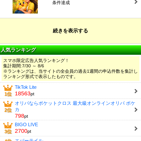
条件達成
続きを表示する
人気ランキング
スマホ限定広告人気ランキング！
集計期間:7/30 ～ 8/6
※ランキングは、当サイトの全会員の過去1週間の申込件数を集計し
ランキング形式で表示したものです。
TikTok Lite
18563
1位
pt
オリパならポケットクロス 最大級オンラインオリパ ポケ
カ
2位
798
pt
BIGO LIVE
2700
3位
pt
エバーテイル