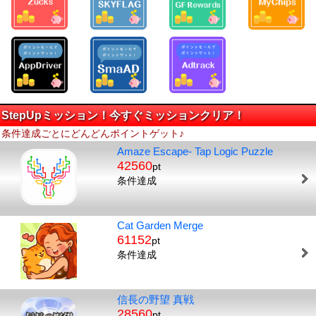
StepUpミッション！今すぐミッションクリア！
条件達成ごとにどんどんポイントゲット♪
Amaze Escape- Tap Logic Puzzle
42560
pt
条件達成
Cat Garden Merge
61152
pt
条件達成
信長の野望 真戦
28560
pt