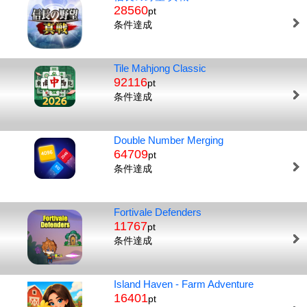
28560
pt
条件達成
Tile Mahjong Classic
92116
pt
条件達成
Double Number Merging
64709
pt
条件達成
Fortivale Defenders
11767
pt
条件達成
Island Haven - Farm Adventure
16401
pt