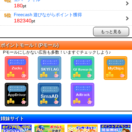
4位
180
pt
Freecash 遊びながらポイント獲得
5位
182340
pt
もっと見る
ポイントモール！(Pモール)
Pモールにしかない広告も多数！いますぐチェックしよう♪
姉妹サイト