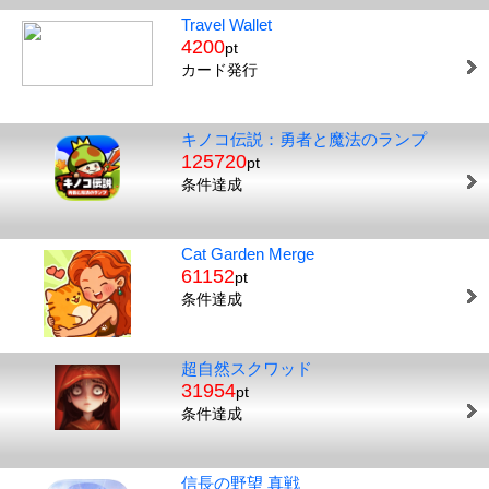
Travel Wallet
4200
pt
カード発行
キノコ伝説：勇者と魔法のランプ
125720
pt
条件達成
Cat Garden Merge
61152
pt
条件達成
超自然スクワッド
31954
pt
条件達成
信長の野望 真戦