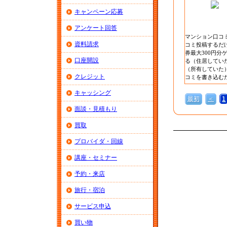
キャンペーン応募
アンケート回答
マンション口コ
資料請求
コミ投稿するだけ
券最大300円分
口座開設
る（住居してい
（所有していた
クレジット
コミを書き込む
キャッシング
最初
＜
1
面談・見積もり
買取
プロバイダ・回線
講座・セミナー
予約・来店
旅行・宿泊
サービス申込
買い物