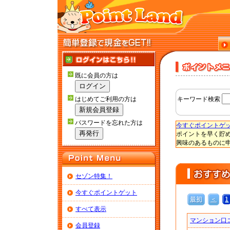
既に会員の方は
はじめてご利用の方は
キーワード検索
パスワードを忘れた方は
今すぐポイントゲ
ポイントを早く貯
興味のあるものに
セゾン特集！
今すぐポイントゲット
最初
＜
1
すべて表示
マンション口
会員登録