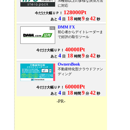
30種類以上の多様な決済方法
に対応
128000Pt
今だけ大幅ＵＰ！
4
18
9
42
あと
日
時間
分
秒
DMM FX
初心者からデイトレーダーま
で好評の取引ツール
40000Pt
今だけ大幅ＵＰ！
4
18
9
42
あと
日
時間
分
秒
OwnersBook
不動産特化型クラウドファン
ディング
60000Pt
今だけ大幅ＵＰ！
4
18
9
42
あと
日
時間
分
秒
-PR-