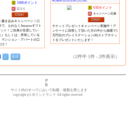
1680ポイント
630ポイント
口コミ
キャンペーン応募
ミ書き込みキャンペーン！口
で、もれなくAmazonギフト
チケットプレゼントキャンペーン実施中！ア
ゲット！ご自身が住居してい
ンケートに回答して頂いた方の中から抽選で1
た）もしくは、所有している
万円分のプレイステーション(R)ストアチケッ
）マンション・アパートの口
トをプレゼントいたします！
だけ！
（2件中 1件 - 2件表示）
＞
最後
PR
サイト内のすべてにおいて転載・複製を禁じます
copyright (c) ポイントランド All rights reserved