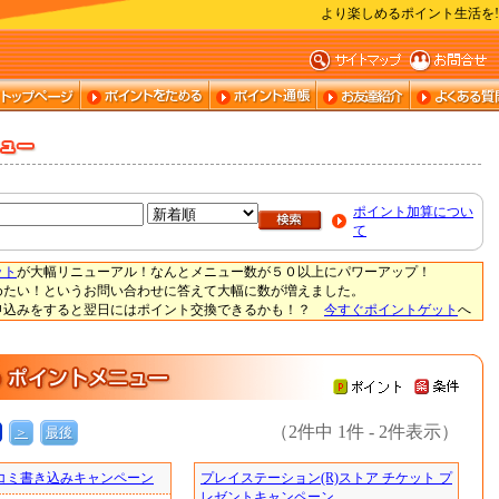
より楽しめるポイント生活を
ポイント加算につい
て
ット
が大幅リニューアル！なんとメニュー数が５０以上にパワーアップ！
めたい！というお問い合わせに答えて大幅に数が増えました。
申込みをすると翌日にはポイント交換できるかも！？
今すぐポイントゲット
へ
（2件中 1件 - 2件表示）
＞
最後
コミ書き込みキャンペーン
プレイステーション(R)ストア チケット プ
レゼントキャンペーン