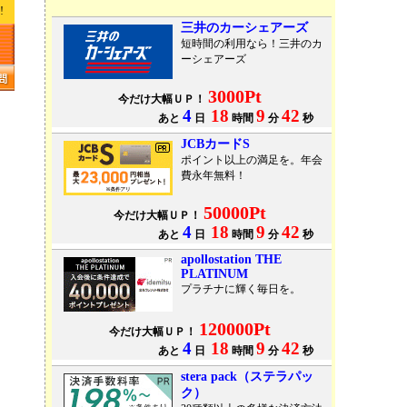
!!
三井のカーシェアーズ
短時間の利用なら！三井のカ
ーシェアーズ
3000Pt
今だけ大幅ＵＰ！
4
18
9
42
あと
日
時間
分
秒
JCBカードS
ポイント以上の満足を。年会
費永年無料！
50000Pt
今だけ大幅ＵＰ！
4
18
9
42
あと
日
時間
分
秒
apollostation THE
PLATINUM
プラチナに輝く毎日を。
120000Pt
今だけ大幅ＵＰ！
4
18
9
42
あと
日
時間
分
秒
stera pack（ステラパッ
ク）