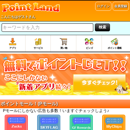
ログイン
会員登録
こんにちはゲストさん
検索
アプリ
サービス
買い物
ビンゴ
ポイント通帳
ポイントモール！(Pモール)
Pモールにしかない広告も多数！いますぐチェックしよう♪