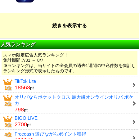
続きを表示する
人気ランキング
スマホ限定広告人気ランキング！
集計期間:7/31 ～ 8/7
※ランキングは、当サイトの全会員の過去1週間の申込件数を集計し
ランキング形式で表示したものです。
TikTok Lite
18563
1位
pt
オリパならポケットクロス 最大級オンラインオリパ ポケ
カ
2位
798
pt
BIGO LIVE
2700
3位
pt
Freecash 遊びながらポイント獲得
4位