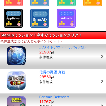
StepUpミッション！今すぐミッションクリア！
条件達成ごとにどんどんポイントゲット♪
ホワイトアウト・サバイバル
21987
pt
条件達成
信長の野望 真戦
28560
pt
条件達成
Fortivale Defenders
11767
pt