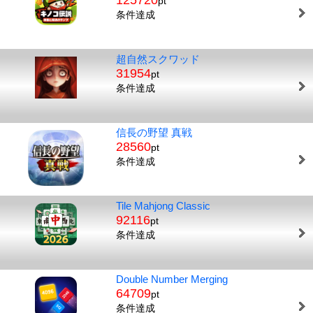
125720
pt
条件達成
超自然スクワッド
31954
pt
条件達成
信長の野望 真戦
28560
pt
条件達成
Tile Mahjong Classic
92116
pt
条件達成
Double Number Merging
64709
pt
条件達成