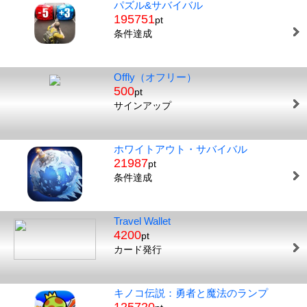
パズル&サバイバル
195751
pt
条件達成
Offly（オフリー）
500
pt
サインアップ
ホワイトアウト・サバイバル
21987
pt
条件達成
Travel Wallet
4200
pt
カード発行
キノコ伝説：勇者と魔法のランプ