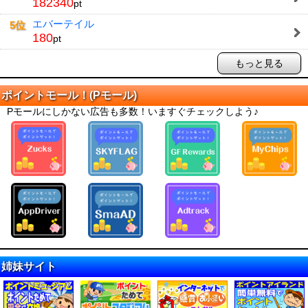
182340
pt
エバーテイル
5位
180
pt
もっと見る
ポイントモール！(Pモール)
Pモールにしかない広告も多数！いますぐチェックしよう♪
姉妹サイト