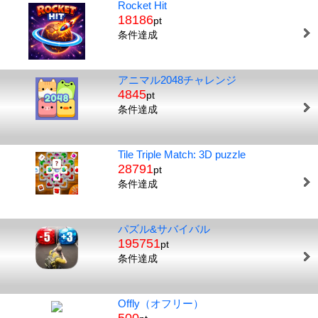
Rocket Hit
18186
pt
条件達成
アニマル2048チャレンジ
4845
pt
条件達成
Tile Triple Match: 3D puzzle
28791
pt
条件達成
パズル&サバイバル
195751
pt
条件達成
Offly（オフリー）