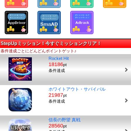
StepUpミッション！今すぐミッションクリア！
条件達成ごとにどんどんポイントゲット♪
Rocket Hit
18186
pt
条件達成
ホワイトアウト・サバイバル
21987
pt
条件達成
信長の野望 真戦
28560
pt