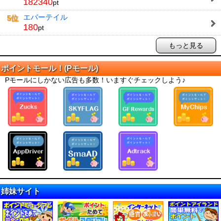
182340
pt
エバーテイル
5位
180
pt
もっと見る
ポイントモール！(Pモール)
Pモールにしかない広告も多数！いますぐチェックしよう♪
姉妹サイト