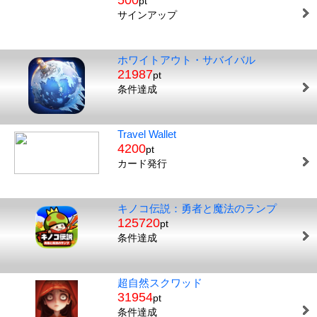
500
pt
サインアップ
ホワイトアウト・サバイバル
21987
pt
条件達成
Travel Wallet
4200
pt
カード発行
キノコ伝説：勇者と魔法のランプ
125720
pt
条件達成
超自然スクワッド
31954
pt
条件達成