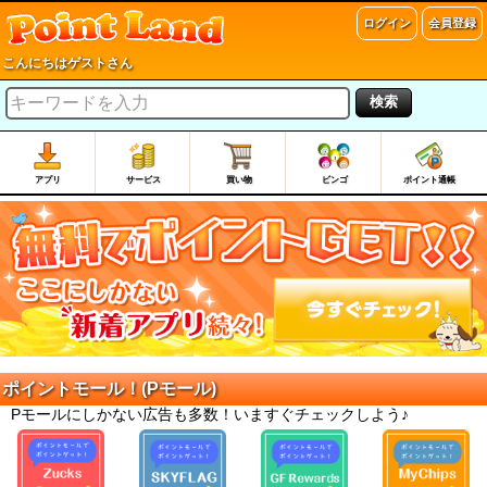
ログイン
会員登録
こんにちはゲストさん
検索
アプリ
サービス
買い物
ビンゴ
ポイント通帳
ポイントモール！(Pモール)
Pモールにしかない広告も多数！いますぐチェックしよう♪