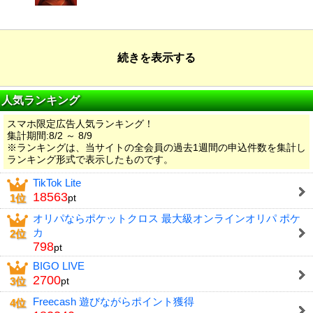
続きを表示する
人気ランキング
スマホ限定広告人気ランキング！
集計期間:8/2 ～ 8/9
※ランキングは、当サイトの全会員の過去1週間の申込件数を集計し
ランキング形式で表示したものです。
TikTok Lite
18563
1位
pt
オリパならポケットクロス 最大級オンラインオリパ ポケ
カ
2位
798
pt
BIGO LIVE
2700
3位
pt
Freecash 遊びながらポイント獲得
4位