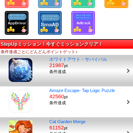
StepUpミッション！今すぐミッションクリア！
条件達成ごとにどんどんポイントゲット♪
ホワイトアウト・サバイバル
21987
pt
条件達成
Amaze Escape- Tap Logic Puzzle
42560
pt
条件達成
Cat Garden Merge
61152
pt