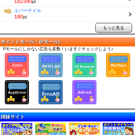
182340
pt
エバーテイル
5位
180
pt
もっと見る
ポイントモール！(Pモール)
Pモールにしかない広告も多数！いますぐチェックしよう♪
姉妹サイト