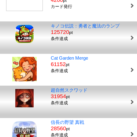
4200
pt
カード発行
キノコ伝説：勇者と魔法のランプ
125720
pt
条件達成
Cat Garden Merge
61152
pt
条件達成
超自然スクワッド
31954
pt
条件達成
信長の野望 真戦
28560
pt
条件達成