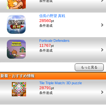
条件達成
信長の野望 真戦
28560
pt
条件達成
Fortivale Defenders
11767
pt
条件達成
もっと見る
新着・おすすめ情報
Tile Triple Match: 3D puzzle
28791
pt
条件達成