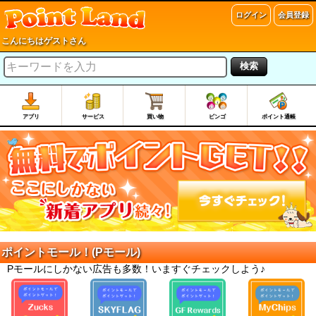
ログイン
会員登録
こんにちはゲストさん
検索
アプリ
サービス
買い物
ビンゴ
ポイント通帳
ポイントモール！(Pモール)
Pモールにしかない広告も多数！いますぐチェックしよう♪