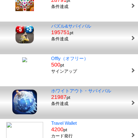
28791
pt
条件達成
パズル&サバイバル
195751
pt
条件達成
Offly（オフリー）
500
pt
サインアップ
ホワイトアウト・サバイバル
21987
pt
条件達成
Travel Wallet
4200
pt
カード発行