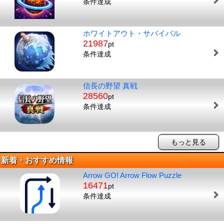
条件達成
ホワイトアウト・サバイバル
21987
pt
条件達成
信長の野望 真戦
28560
pt
条件達成
もっと見る
新着・おすすめ情報
Arrow GO! Arrow Flow Puzzle
16471
pt
条件達成