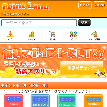
ログイン
会員登録
こんにちはゲストさん
検索
アプリ
サービス
買い物
ビンゴ
ポイント通帳
ポイントモール！(Pモール)
Pモールにしかない広告も多数！いますぐチェックしよう♪