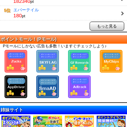
182340
pt
エバーテイル
5位
180
pt
もっと見る
ポイントモール！(Pモール)
Pモールにしかない広告も多数！いますぐチェックしよう♪
姉妹サイト